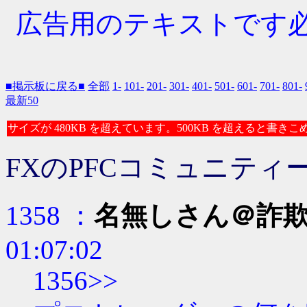
広告用のテキストです必要な
■掲示板に戻る■
全部
1-
101-
201-
301-
401-
501-
601-
701-
801-
最新50
サイズが 480KB を超えています。500KB を超えると書き
FXのPFCコミュニテ
1358 ：
名無しさん＠詐
01:07:02
1356>>