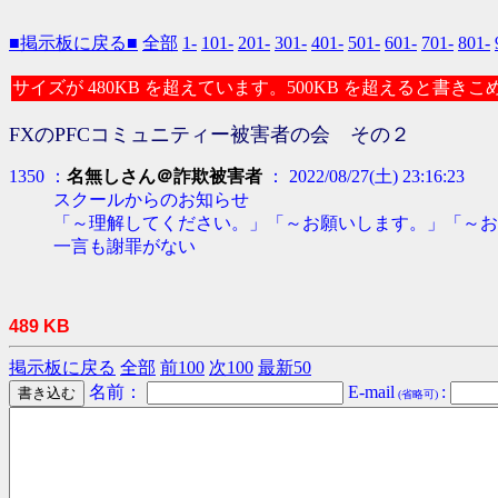
■掲示板に戻る■
全部
1-
101-
201-
301-
401-
501-
601-
701-
801-
サイズが 480KB を超えています。500KB を超えると書き
FXのPFCコミュニティー被害者の会 その２
1350 ：
名無しさん＠詐欺被害者
： 2022/08/27(土) 23:16:23
スクールからのお知らせ
「～理解してください。」「～お願いします。」「～お
一言も謝罪がない
489 KB
掲示板に戻る
全部
前100
次100
最新50
名前：
E-mail
:
(省略可)