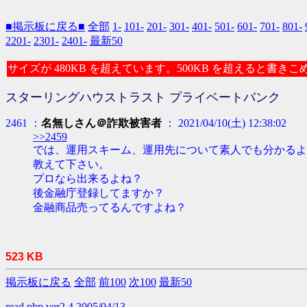
■掲示板に戻る■
全部
1-
101-
201-
301-
401-
501-
601-
701-
801-
2201-
2301-
2401-
最新50
サイズが 480KB を超えています。500KB を超えると書き
スターリングハウストラスト プライベートバンク
2461 ：
名無しさん＠詐欺被害者
： 2021/04/10(土) 12:38:02
>>2459
では、運用スキーム、運用先について素人でも分かるよ
教えて下さい。
プロなら出来るよね？
後金融庁登録してますか？
金融商品売ってるんですよね？
523 KB
掲示板に戻る
全部
前100
次100
最新50
read.php ver2.4 2005/04/13