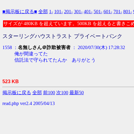
■掲示板に戻る■
全部
1-
101-
201-
301-
401-
501-
601-
701-
801-
サイズが 480KB を超えています。500KB を超えると書き
スターリングハウストラスト プライベートバンク
1558 ：
名無しさん＠詐欺被害者
： 2020/07/30(木) 17:28:32
俺が間違ってた
信託法で守られてたんか ありがとう
523 KB
掲示板に戻る
全部
前100
次100
最新50
read.php ver2.4 2005/04/13