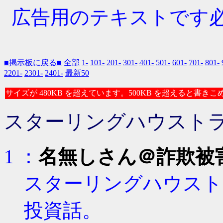
広告用のテキストです必要な
■掲示板に戻る■
全部
1-
101-
201-
301-
401-
501-
601-
701-
801-
2201-
2301-
2401-
最新50
サイズが 480KB を超えています。500KB を超えると書き
スターリングハウストラ
1 ：
名無しさん＠詐欺被
スターリングハウスト
投資話。