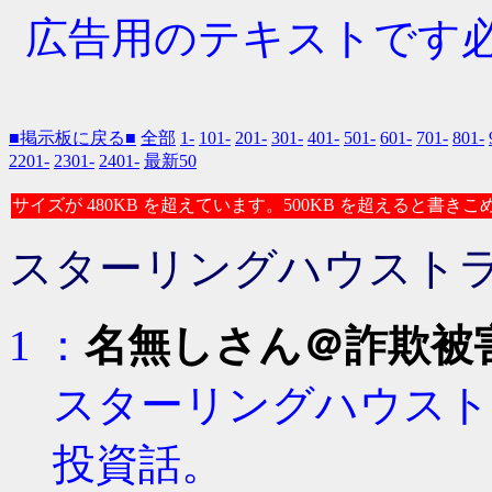
広告用のテキストです必要な
■掲示板に戻る■
全部
1-
101-
201-
301-
401-
501-
601-
701-
801-
2201-
2301-
2401-
最新50
サイズが 480KB を超えています。500KB を超えると書き
スターリングハウストラ
1 ：
名無しさん＠詐欺被
スターリングハウスト
投資話。